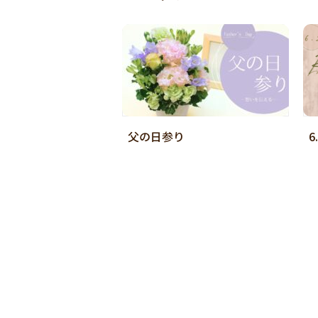
父の日参り
6