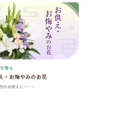
花を贈る
え・お悔やみのお花
方のお供えに・・・