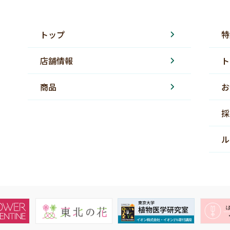
トップ
特
店舗情報
ト
商品
お
採
ル