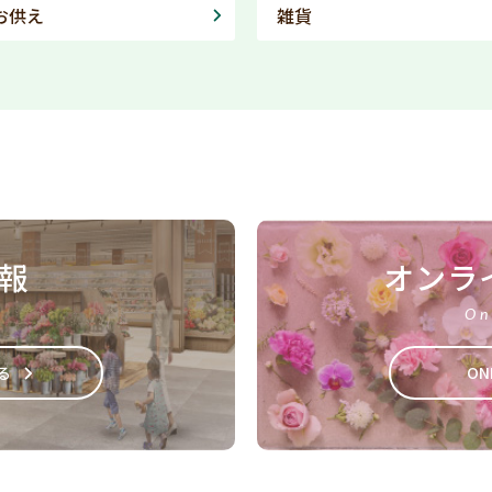
お供え
雑貨
報
オンラ
On
る
ON