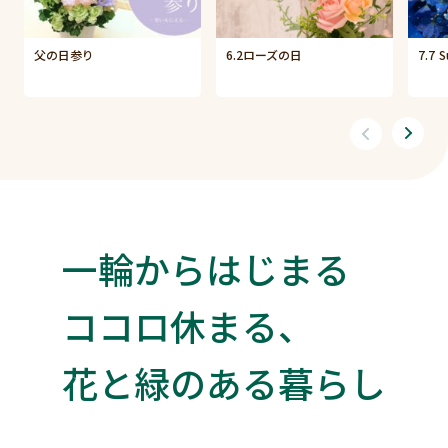
父の日参り
6.2ローズの日
7.7 
一輪からはじまる
ココロ休まる、
花と緑のある暮らし