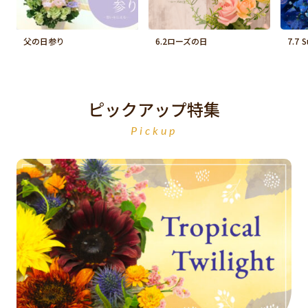
父の日参り
6.2ローズの日
7.7 
ピックアップ特集
Pickup