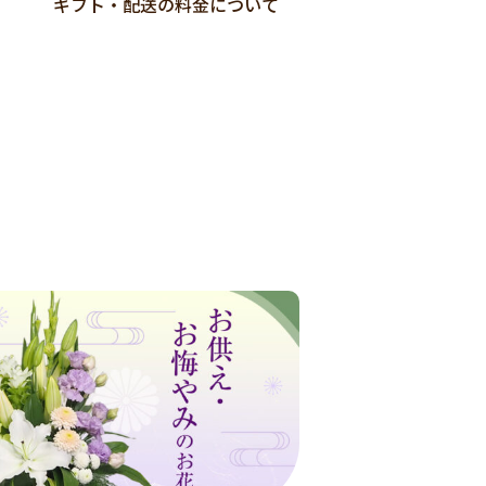
ギフト・配送の料金について
店舗受取Web予約
ご紹介