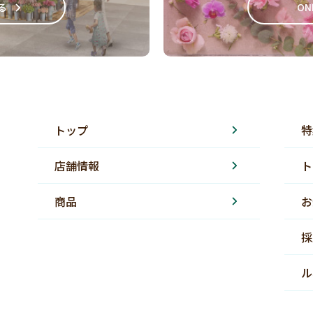
る
ON
トップ
特
店舗情報
ト
商品
お
採
ル