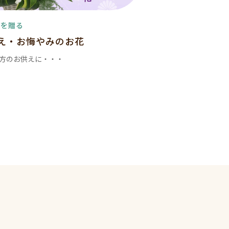
花を贈る
え・お悔やみのお花
方のお供えに・・・