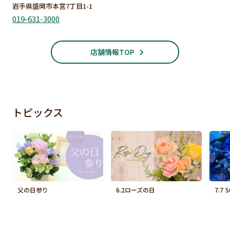
岩手県盛岡市本宮7丁目1-1
019-631-3000
店舗情報TOP
トピックス
父の日参り
6.2ローズの日
7.7 