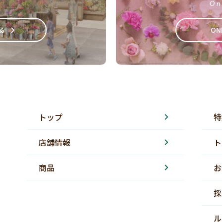
On
る
ON
トップ
特
店舗情報
ト
商品
お
採
ル