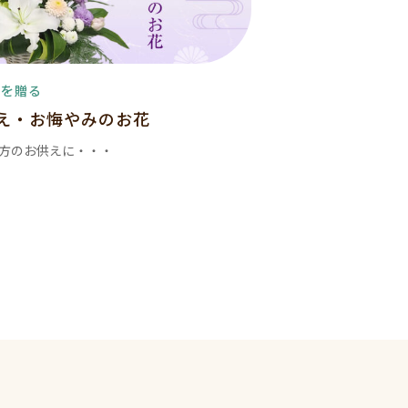
花を贈る
え・お悔やみのお花
方のお供えに・・・