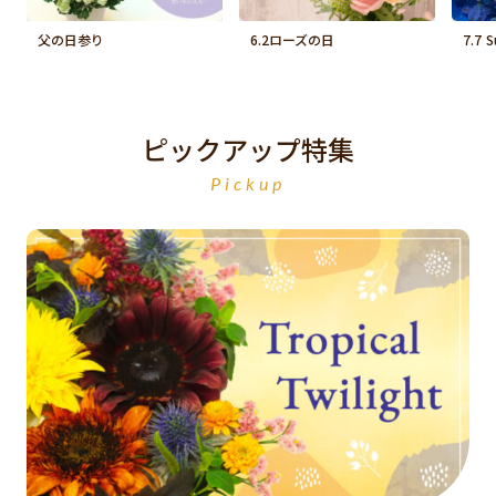
父の日参り
6.2ローズの日
7.7 
ピックアップ特集
Pickup