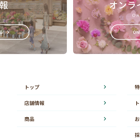
報
オンラ
On
る
ON
トップ
特
店舗情報
ト
商品
お
採