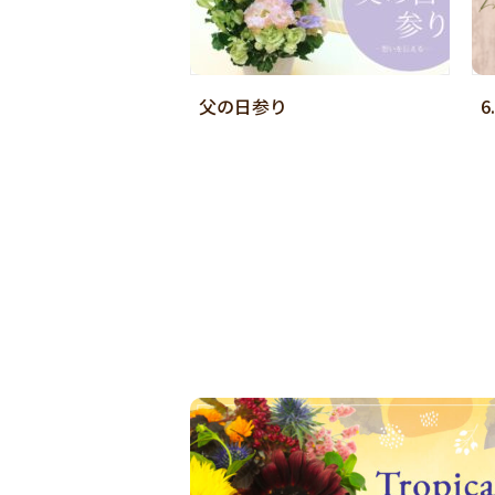
父の日参り
6