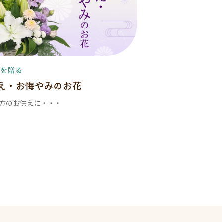
花を贈る
え・お悔やみのお花
方のお供えに・・・