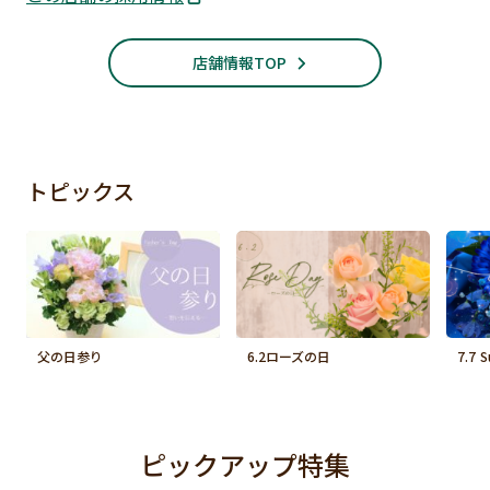
店舗情報TOP
トピックス
父の日参り
6.2ローズの日
7.7 
ピックアップ特集