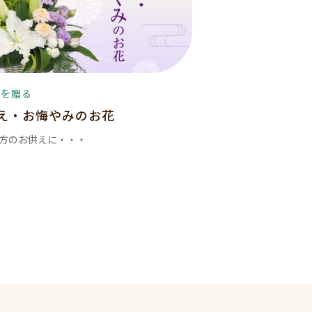
花を贈る
え・お悔やみのお花
方のお供えに・・・