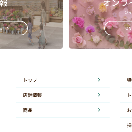
報
オンラ
On
る
ON
トップ
特
店舗情報
ト
商品
お
採