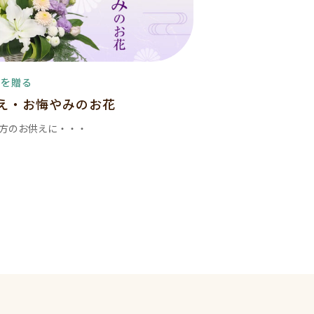
花を贈る
え・お悔やみのお花
方のお供えに・・・