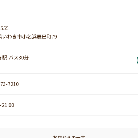
8555
県いわき市小名浜辰巳町79
駅 バス30分
-73-7210
～21:00
お店からの一言