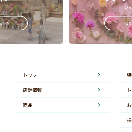
On
る
ON
トップ
特
店舗情報
ト
商品
お
採