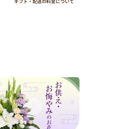
ギフト・配送の料金について
店舗受取Web予約
ご紹介