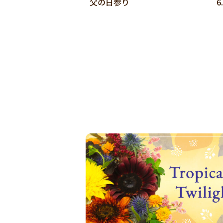
父の日参り
6