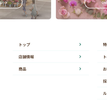
る
ON
トップ
特
店舗情報
ト
商品
お
採
ル