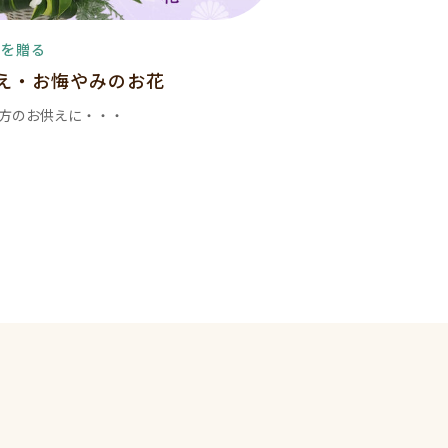
花を贈る
え・お悔やみのお花
方のお供えに・・・