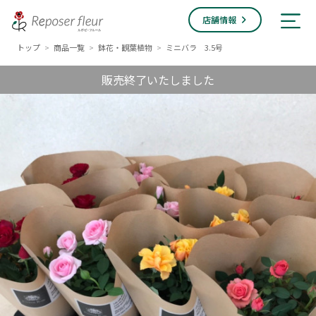
店舗情報
トップ
商品一覧
鉢花・観葉植物
ミニバラ 3.5号
>
>
>
販売終了いたしました