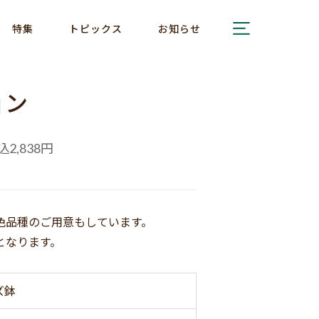
特集
トピックス
お知らせ
ョン
込
円
2,838
色品種のご用意もしています。
となります。
ズ鉢