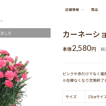
店舗情報
商品
ョン
カーネーシ
しました
2,580
本体
円
税
ピンクや赤だけでなく複
※在庫なくなり次第終了
サイズ
15㎝サイ