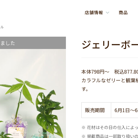
店舗情報
商品
ール
ジェリーボ
しました
本体798円～ 税込877.8
カラフルなゼリーと観葉
す。
販売期間
6月1日～6
※ 花材はその日の仕入によ
※ 掲載商品は一部取り扱い