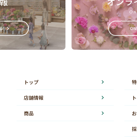
報
オンラ
On
る
ON
トップ
特
店舗情報
ト
商品
お
採