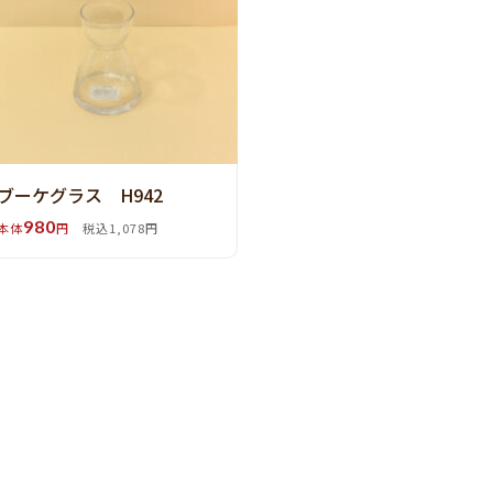
ブーケグラス H942
980
本体
円
税込1,078円