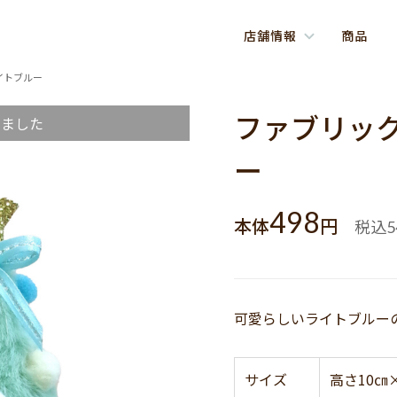
店舗情報
商品
イトブルー
ファブリック
しました
ー
498
本体
円
税込
5
可愛らしいライトブルー
サイズ
高さ10㎝