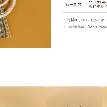
11月27日
販売期間
※在庫な
※ 花材はその日の仕入によ
※ 掲載商品は一部取り扱い