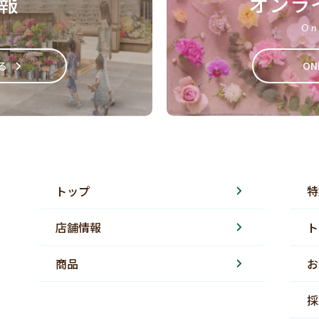
報
オンラ
On
る
ON
トップ
特
店舗情報
ト
商品
お
採