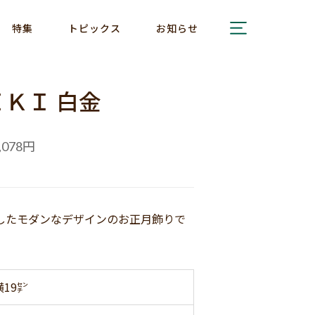
特集
トピックス
お知らせ
ＫＩ 白金
円
,078
したモダンなデザインのお正月飾りで
横19㌢