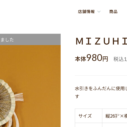
店舗情報
商品
ＭＩＺＵＨＩ
しました
980
本体
円
税込
1
水引きをふんだんに使用
す
サイズ
縦26㌢×