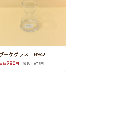
ブーケグラス H942
980
本体
円
税込1,078円