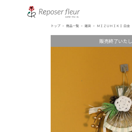
トップ
商品一覧
雑貨
ＭＩＺＵＨＩＫＩ 白金
>
>
>
販売終了いた