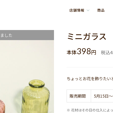
店舗情報
商品
ミニガラス
しました
398
本体
円
税込
4
ちょっとお花を飾りたい
販売期間
5月15日～
※ 花材はその日の仕入によ