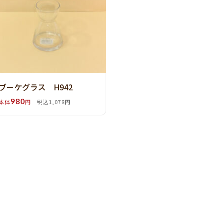
ブーケグラス H942
980
本体
円
税込1,078円