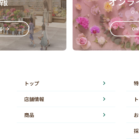
報
オンラ
On
る
ON
トップ
特
店舗情報
ト
商品
お
採