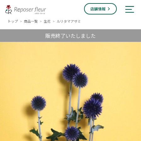
店舗情報
トップ
商品一覧
生花
ルリタマアザミ
>
>
>
販売終了いたしました