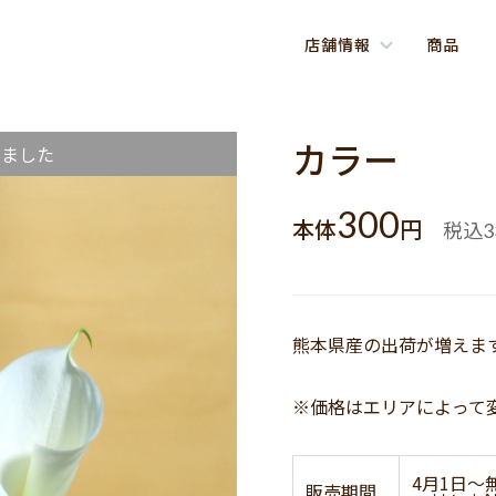
店舗情報
商品
カラー
しました
300
本体
円
税込
3
熊本県産の出荷が増えま
※価格はエリアによって
4月1日～
販売期間