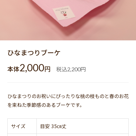
ひなまつりブーケ
2,000
本体
円
税込
円
2,200
ひなまつりのお祝いにぴったりな桃の枝ものと春のお花
を束ねた季節感のあるブーケです。
サイズ
目安 35㎝丈