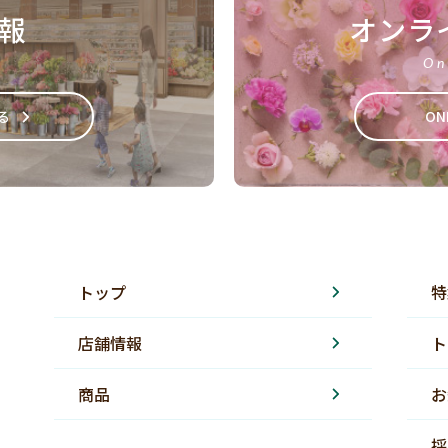
報
オンラ
On
る
ON
トップ
特
店舗情報
ト
商品
お
採