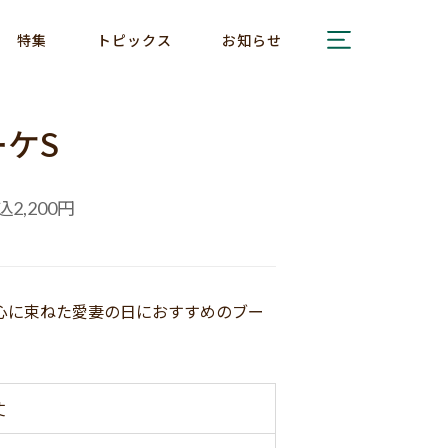
特集
トピックス
お知らせ
ケS
込
円
2,200
心に束ねた愛妻の日におすすめのブー
丈