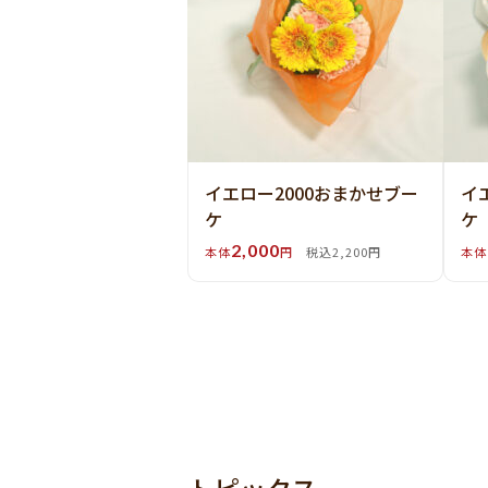
イエロー2000おまかせブー
イ
ケ
ケ
2,000
本体
円
税込2,200円
本体