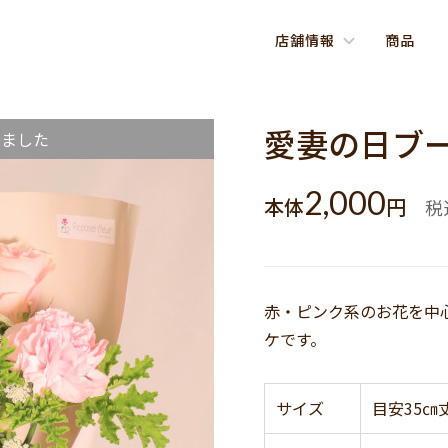
店舗情報
商品
愛妻の日ブー
しました
2,000
本体
円
税
赤・ピンク系のお花を中
ケです。
サイズ
目安35㎝