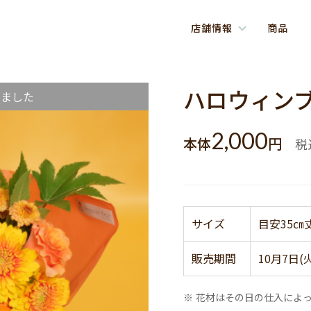
店舗情報
商品
ハロウィンブ
しました
2,000
本体
円
税
サイズ
目安35㎝
販売期間
10月7日(
※ 花材はその日の仕入によ