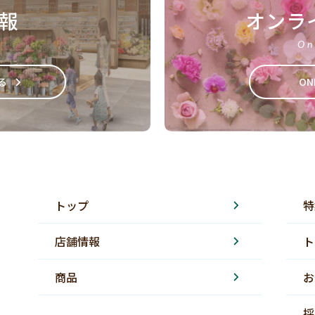
報
オンラ
On
る
ON
トップ
特
店舗情報
ト
商品
お
採