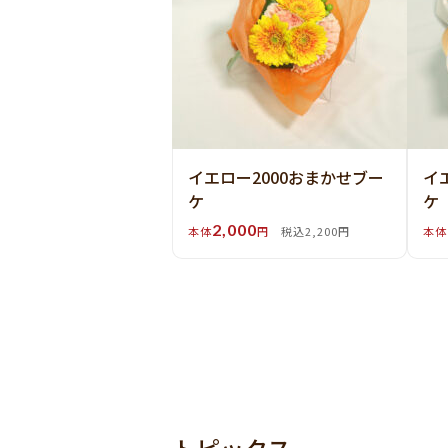
イエロー2000おまかせブー
イ
ケ
ケ
2,000
本体
円
税込2,200円
本体