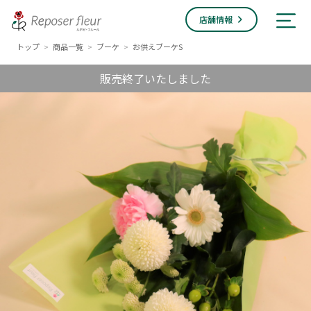
店舗情報
トップ
商品一覧
ブーケ
お供えブーケS
>
>
>
販売終了いたしました