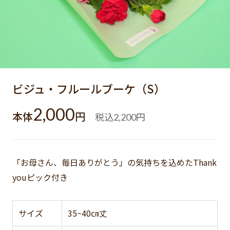
ビジュ・フルールブーケ（S）
2,000
本体
円
税込
円
2,200
「お母さん、毎日ありがとう」の気持ちを込めたThank
youピック付き
サイズ
35~40㎝丈