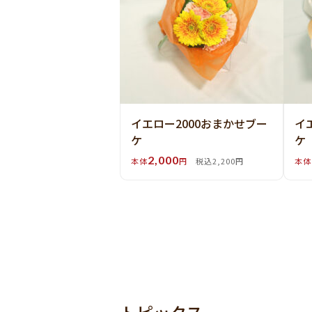
イエロー2000おまかせブー
イ
ケ
ケ
2,000
本体
円
税込2,200円
本体