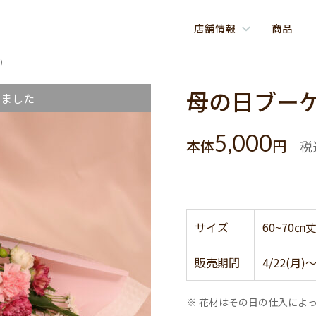
店舗情報
商品
)
母の日ブーケ
しました
5,000
本体
円
税
サイズ
60~70㎝
販売期間
4/22(月)～
※ 花材はその日の仕入によ