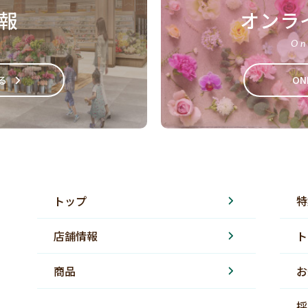
報
オンラ
On
る
ON
トップ
特
店舗情報
ト
商品
お
採