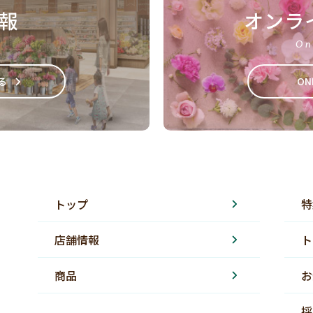
報
オンラ
On
る
ON
トップ
特
店舗情報
ト
商品
お
採