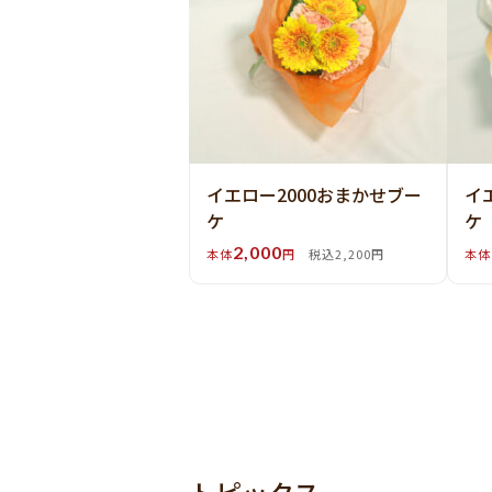
イエロー2000おまかせブー
イ
ケ
ケ
2,000
本体
円
税込2,200円
本体