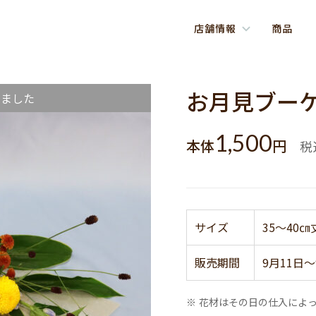
店舗情報
商品
お月見ブー
しました
1,500
本体
円
税
サイズ
35～40㎝
販売期間
9月11日～
※ 花材はその日の仕入によ