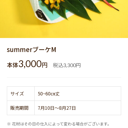
summerブーケM
3,000
本体
円
税込
円
3,300
サイズ
50~60㎝丈
販売期間
7月10日～8月27日
※ 花材はその日の仕入によって変わる場合がございます。