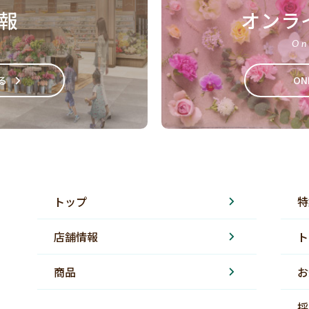
報
オンラ
On
る
ON
トップ
特
店舗情報
ト
商品
お
採