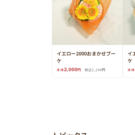
イエロー2000おまかせブー
イ
ケ
ケ
2,000
本体
円
税込2,200円
本体