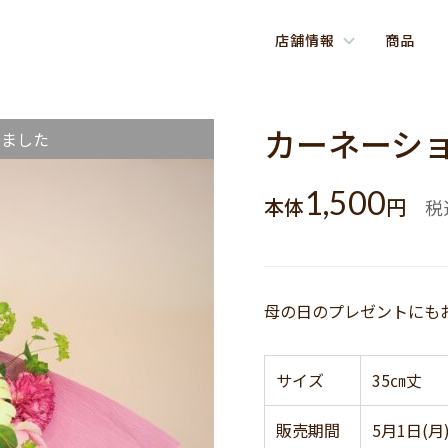
店舗情報
商品
ケ
カーネーシ
しました
1,500
本体
円
税
母の日のプレゼントにも
サイズ
35㎝丈
販売期間
5月1日(月