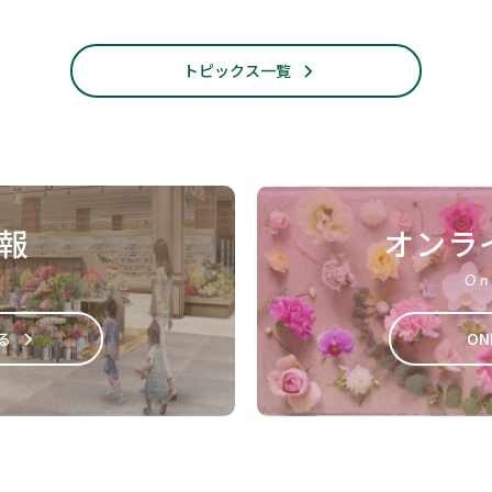
トピックス一覧
報
オンラ
On
る
ON