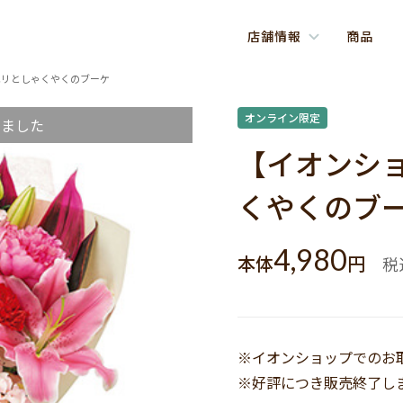
店舗情報
商品
ユリとしゃくやくのブーケ
オンライン限定
しました
【イオンシ
くやくのブ
4,980
本体
円
税
※イオンショップでのお
※好評につき販売終了し