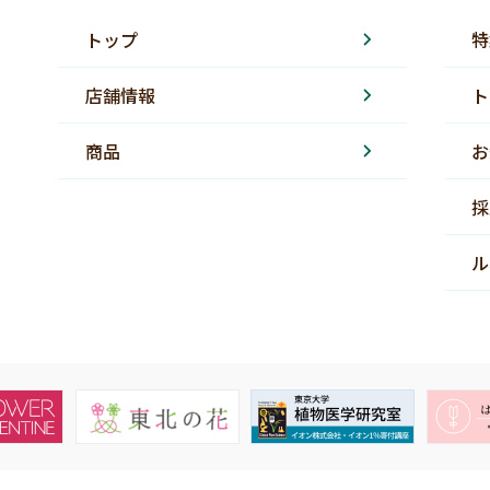
トップ
特
店舗情報
ト
商品
お
採
ル