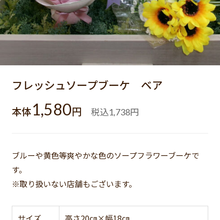
フレッシュソープブーケ ベア
1,580
本体
円
税込
円
1,738
ブルーや黄色等爽やかな色のソープフラワーブーケで
す。
※取り扱いない店舗もございます。
サイズ
高さ20㎝×幅18㎝