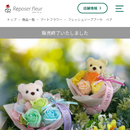
店舗情報
トップ
商品一覧
アートフラワー
フレッシュソープブーケ ベア
>
>
>
販売終了いたしました