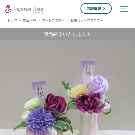
店舗情報
トップ
商品一覧
アートフラワー
お供えソープフラワー
>
>
>
販売終了いたしました