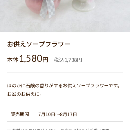
お供えソープフラワー
1,580
本体
円
税込
円
1,738
ほのかに石鹸の香りがするお供えソープフラワーです。
お盆のお供えに。
販売期間
7月10日～8月17日