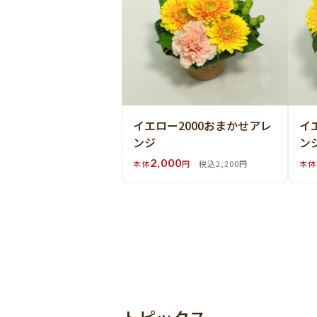
イエロー2000おまかせアレ
イ
ンジ
ン
2,000
本体
円
税込2,200円
本体