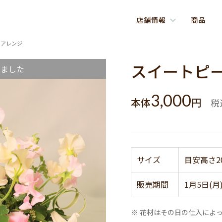
店舗情報
商品
ーアレンジ
スイートピ
しました
3,000
本体
円
税
サイズ
目安高さ2
販売期間
1月5日(月
※ 花材はその日の仕入によ