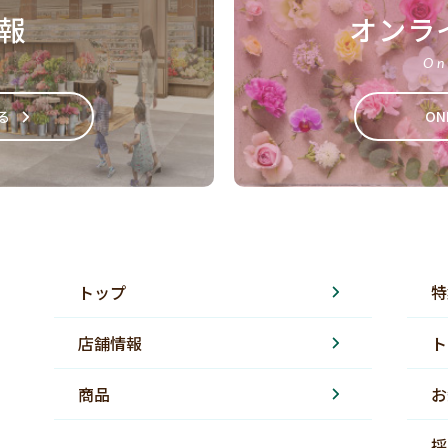
報
オンラ
On
る
ON
トップ
特
店舗情報
ト
商品
お
採