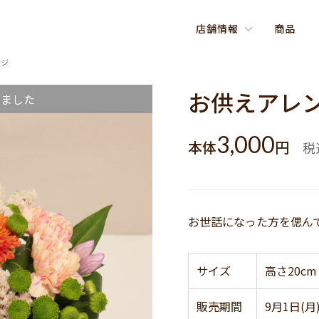
店舗情報
商品
ンジ
お供えアレ
しました
3,000
本体
円
税
お世話になった方を偲ん
サイズ
高さ20cm
販売期間
9月1日(月