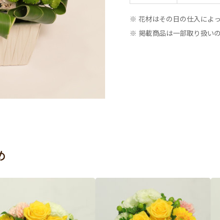
※ 花材はその日の仕入によ
※ 掲載商品は一部取り扱い
め