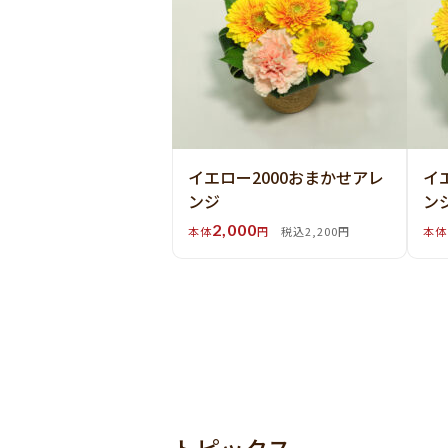
イエロー2000おまかせアレ
イ
ンジ
ン
2,000
本体
円
税込2,200円
本体