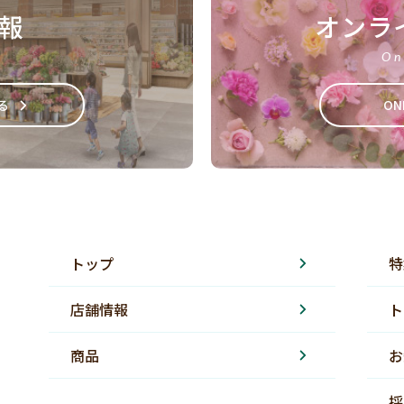
報
オンラ
On
る
ON
トップ
特
店舗情報
ト
商品
お
採