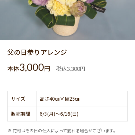
父の日参りアレンジ
3,000
本体
円
税込
円
3,300
サイズ
高さ40㎝×幅25㎝
販売期間
6/3(月)～6/16(日)
※ 花材はその日の仕入によって変わる場合がございます。