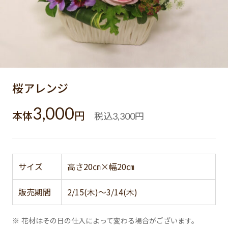
桜アレンジ
3,000
本体
円
税込
円
3,300
サイズ
高さ20㎝×幅20㎝
販売期間
2/15(木)～3/14(木)
※ 花材はその日の仕入によって変わる場合がございます。