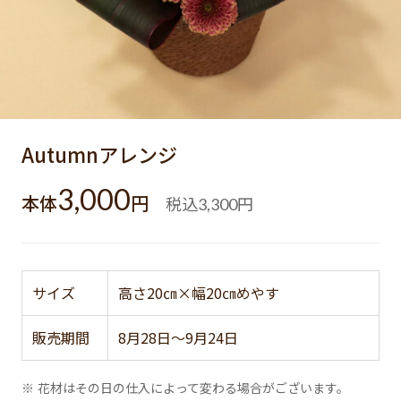
Autumnアレンジ
3,000
本体
円
税込
円
3,300
サイズ
高さ20㎝×幅20㎝めやす
販売期間
8月28日～9月24日
※ 花材はその日の仕入によって変わる場合がございます。