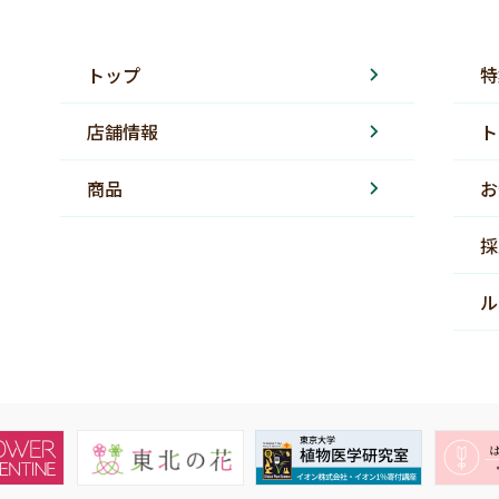
トップ
特
店舗情報
ト
商品
お
採
ル