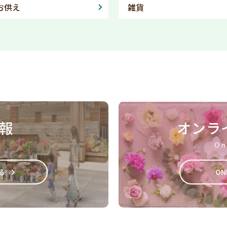
お供え
雑貨
報
オンラ
On
る
ON