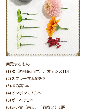
用意するもの
(1)器（直径8cm位）、オアシス
1個
(2)スプレーマム
5枝位
(3)松の葉
1本
(4)ピンポンマム
1本
(5)ガーベラ
1本
(6)赤い実（南天、千両など）
1房