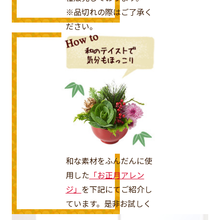
※品切れの際はご了承く
ださい。
和な素材をふんだんに使
用した
「お正月アレン
ジ」
を下記にてご紹介し
ています。是非お試しく
ださい！