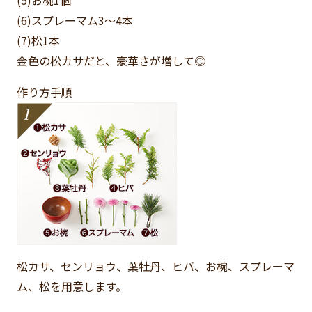
(6)スプレーマム
3～4本
(7)松
1本
金色の松カサだと、豪華さが増して◎
作り方手順
松カサ、センリョウ、葉牡丹、ヒバ、お椀、スプレーマ
ム、松を用意します。