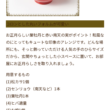
コロンとした丸いフォルムが可愛い
お正月らしい葉牡丹と赤い南天の実がポイント！和風な
のにとってもキュートな印象のアレンジです。どんな場
所にも、そっと飾っていただける人気の手のひらサイズ
だから、玄関やちょっとした小スペースに置いて、お部
屋にお正月らしさを取り入れましょう。
用意するもの
(1)松カサ
1個
(2)センリョウ（南天など）
1本
(3)葉牡丹
1本
(4)ヒバ
適量
(5)お椀
1個