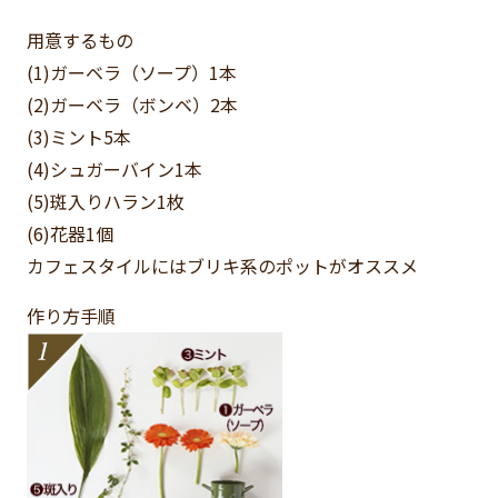
用意するもの
(1)ガーベラ（ソープ）
1本
(2)ガーベラ（ボンベ）
2本
(3)ミント
5本
(4)シュガーバイン
1本
(5)斑入りハラン
1枚
(6)花器
1個
カフェスタイルにはブリキ系のポットがオススメ
作り方手順