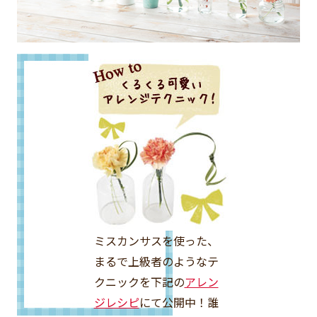
ミスカンサスを使った、
まるで上級者のようなテ
クニックを下記の
アレン
ジレシピ
にて公開中！誰