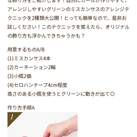
な飾り方をご紹介します！自然にカールが作りやすく、
アレンジしやすいグリーンのミスカンサスのアレンジテ
クニックを2種類大公開！とっても簡単なので、是非お
試しください！このテクニックを覚えたら、オリジナル
の飾り方も浮かんできちゃうかも？
用意するものA/B
(1)ミスカンサス
4本
(2)カーネーション
2輪
(3)小瓶
2個
(4)セロハンテープ
4cm程度
高さのある小瓶を使うとグリーンに動きが出て◎
作り方手順A