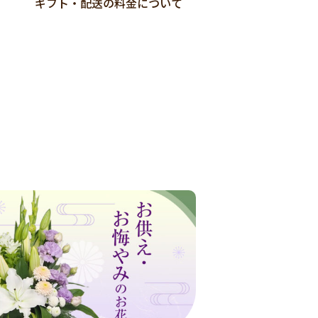
ギフト・配送の料金について
店舗受取Web予約
ご紹介