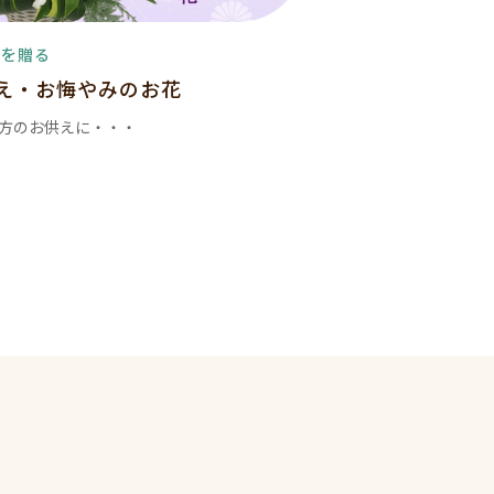
花を贈る
え・お悔やみのお花
方のお供えに・・・