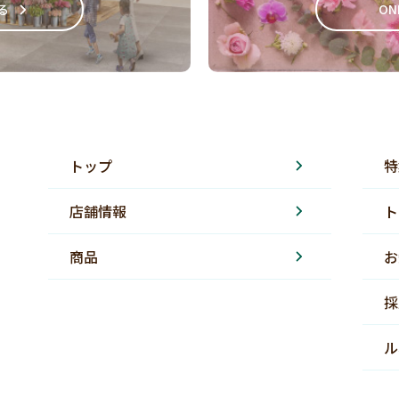
る
ON
トップ
特
店舗情報
ト
商品
お
採
ル