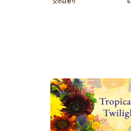
父の日参り
6