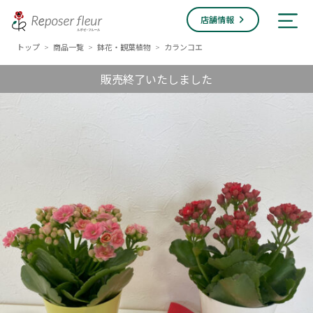
店舗情報
トップ
商品一覧
鉢花・観葉植物
カランコエ
>
>
>
販売終了いたしました