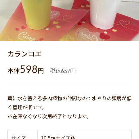
カランコエ
598
本体
円
税込
円
657
葉に水を蓄える多肉植物の仲間なので水やりの頻度が低
く管理が楽です。
※在庫なくなり次第終了となります。
サイズ
10.5㎝サイズ鉢