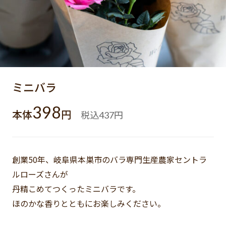
ミニバラ
398
本体
円
税込
円
437
創業50年、岐阜県本巣市のバラ専門生産農家セントラ
ルローズさんが
丹精こめてつくったミニバラです。
ほのかな香りとともにお楽しみください。