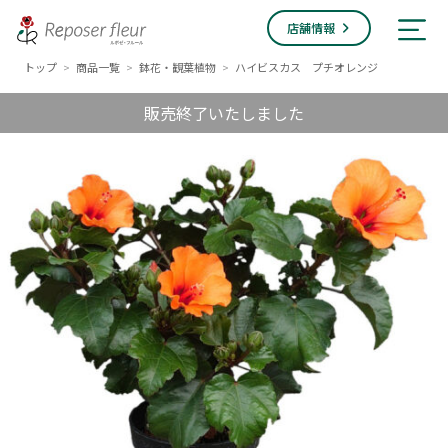
店舗情報
トップ
商品一覧
鉢花・観葉植物
ハイビスカス プチオレンジ
>
>
>
販売終了いたしました