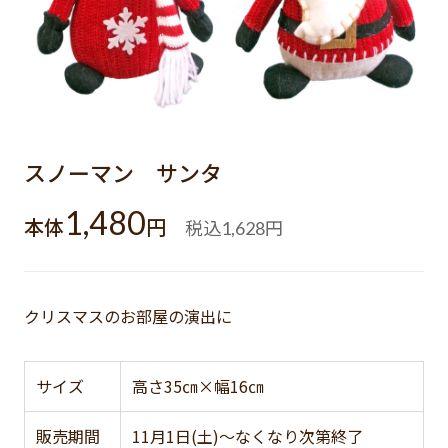
スノーマン サンタ
1,480
本体
円
税込
円
1,628
クリスマスのお部屋の演出に
サイズ
高さ35㎝×幅16㎝
販売期間
11月1日(土)～なくなり次第終了