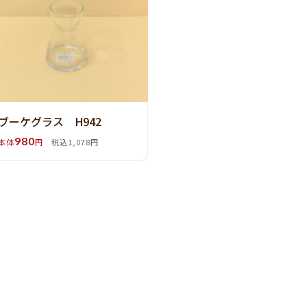
ブーケグラス H942
980
本体
円
税込1,078円