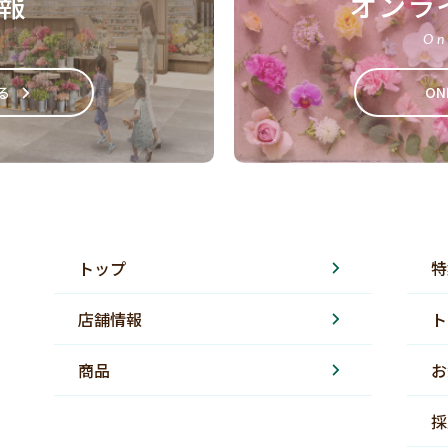
報
オンラ
On
る
ON
トップ
特
店舗情報
ト
商品
お
採