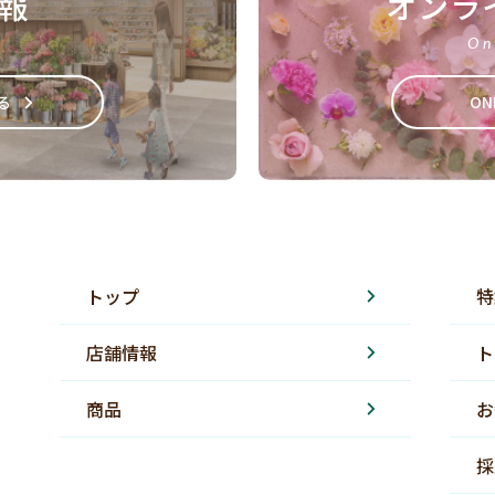
報
オンラ
On
る
ON
トップ
特
店舗情報
ト
商品
お
採