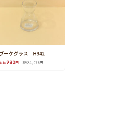
ブーケグラス H942
980
本体
円
税込1,078円