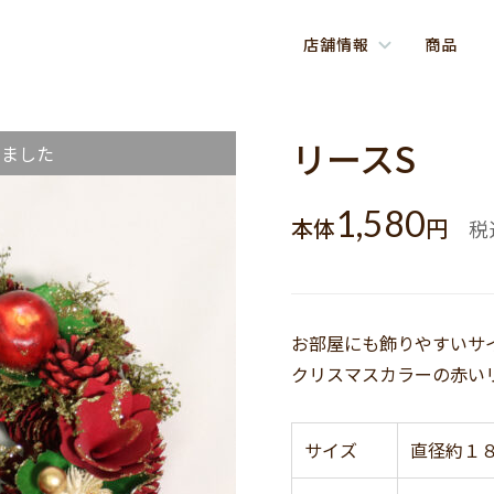
店舗情報
商品
リースS
しました
1,580
本体
円
税
お部屋にも飾りやすいサ
クリスマスカラーの赤い
サイズ
直径約１